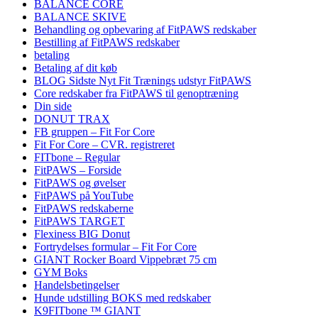
BALANCE CORE
BALANCE SKIVE
Behandling og opbevaring af FitPAWS redskaber
Bestilling af FitPAWS redskaber
betaling
Betaling af dit køb
BLOG Sidste Nyt Fit Trænings udstyr FitPAWS
Core redskaber fra FitPAWS til genoptræning
Din side
DONUT TRAX
FB gruppen – Fit For Core
Fit For Core – CVR. registreret
FITbone – Regular
FitPAWS – Forside
FitPAWS og øvelser
FitPAWS på YouTube
FitPAWS redskaberne
FitPAWS TARGET
Flexiness BIG Donut
Fortrydelses formular – Fit For Core
GIANT Rocker Board Vippebræt 75 cm
GYM Boks
Handelsbetingelser
Hunde udstilling BOKS med redskaber
K9FITbone ™ GIANT