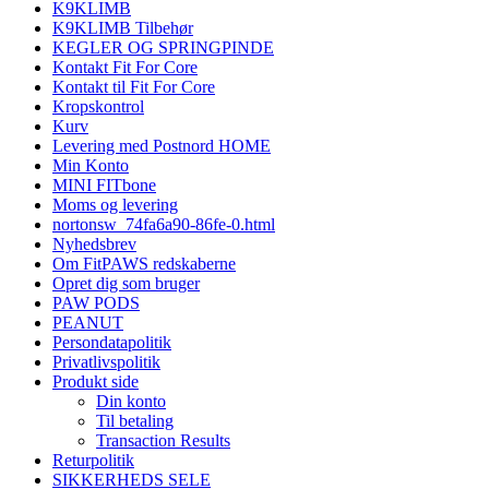
K9KLIMB
K9KLIMB Tilbehør
KEGLER OG SPRINGPINDE
Kontakt Fit For Core
Kontakt til Fit For Core
Kropskontrol
Kurv
Levering med Postnord HOME
Min Konto
MINI FITbone
Moms og levering
nortonsw_74fa6a90-86fe-0.html
Nyhedsbrev
Om FitPAWS redskaberne
Opret dig som bruger
PAW PODS
PEANUT
Persondatapolitik
Privatlivspolitik
Produkt side
Din konto
Til betaling
Transaction Results
Returpolitik
SIKKERHEDS SELE