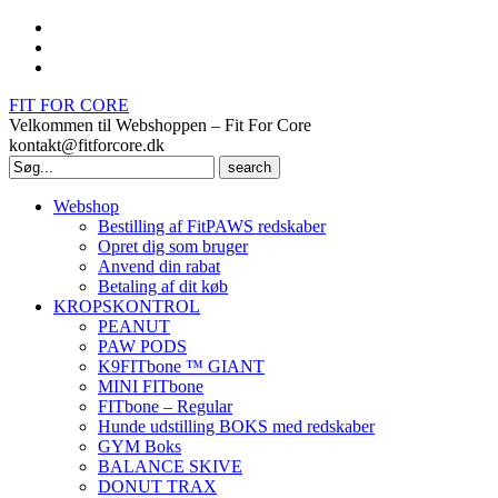
FIT FOR CORE
Velkommen til Webshoppen – Fit For Core
kontakt@fitforcore.dk
Search
for:
Webshop
Bestilling af FitPAWS redskaber
Opret dig som bruger
Anvend din rabat
Betaling af dit køb
KROPSKONTROL
PEANUT
PAW PODS
K9FITbone ™ GIANT
MINI FITbone
FITbone – Regular
Hunde udstilling BOKS med redskaber
GYM Boks
BALANCE SKIVE
DONUT TRAX