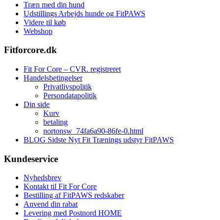
Træn med din hund
Udstillings Arbejds hunde og FitPAWS
Videre til køb
Webshop
Fitforcore.dk
Fit For Core – CVR. registreret
Handelsbetingelser
Privatlivspolitik
Persondatapolitik
Din side
Kurv
betaling
nortonsw_74fa6a90-86fe-0.html
BLOG Sidste Nyt Fit Trænings udstyr FitPAWS
Kundeservice
Nyhedsbrev
Kontakt til Fit For Core
Bestilling af FitPAWS redskaber
Anvend din rabat
Levering med Postnord HOME