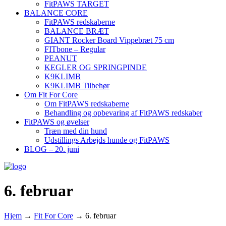
FitPAWS TARGET
BALANCE CORE
FitPAWS redskaberne
BALANCE BRÆT
GIANT Rocker Board Vippebræt 75 cm
FITbone – Regular
PEANUT
KEGLER OG SPRINGPINDE
K9KLIMB
K9KLIMB Tilbehør
Om Fit For Core
Om FitPAWS redskaberne
Behandling og opbevaring af FitPAWS redskaber
FitPAWS og øvelser
Træn med din hund
Udstillings Arbejds hunde og FitPAWS
BLOG – 20. juni
6. februar
Hjem
→
Fit For Core
→
6. februar