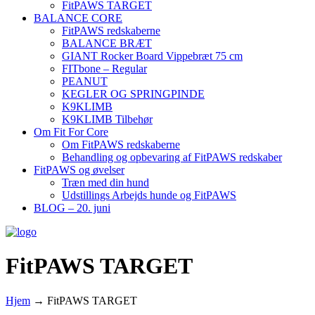
FitPAWS TARGET
BALANCE CORE
FitPAWS redskaberne
BALANCE BRÆT
GIANT Rocker Board Vippebræt 75 cm
FITbone – Regular
PEANUT
KEGLER OG SPRINGPINDE
K9KLIMB
K9KLIMB Tilbehør
Om Fit For Core
Om FitPAWS redskaberne
Behandling og opbevaring af FitPAWS redskaber
FitPAWS og øvelser
Træn med din hund
Udstillings Arbejds hunde og FitPAWS
BLOG – 20. juni
FitPAWS TARGET
Hjem
→
FitPAWS TARGET