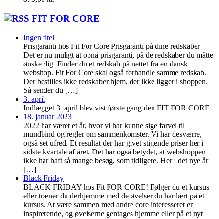
FIT FOR CORE
Ingen titel
Prisgaranti hos Fit For Core Prisgaranti på dine redskaber –
Det er nu muligt at opnå prisgaranti, på de redskaber du måtte
ønske dig. Finder du et redskab på nettet fra en dansk
webshop. Fit For Core skal også forhandle samme redskab.
Der bestilles ikke redskaber hjem, der ikke ligger i shoppen.
Så sender du […]
3. april
Indlægget 3. april blev vist første gang den FIT FOR CORE.
18. januar 2023
2022 har været et år, hvor vi har kunne sige farvel til
mundbind og regler om sammenkomster. Vi har desværre,
også set ufred. Et resultat der har givet stigende priser her i
sidste kvartale af året. Det har også betydet, at webshoppen
ikke har haft så mange besøg, som tidligere. Her i det nye år
[…]
Black Friday
BLACK FRIDAY hos Fit FOR CORE! Følger du et kursus
eller træner du derhjemme med de øvelser du har lært på et
kursus. At være sammen med andre core interesseret er
inspirerende, og øvelserne gentages hjemme eller på et nyt