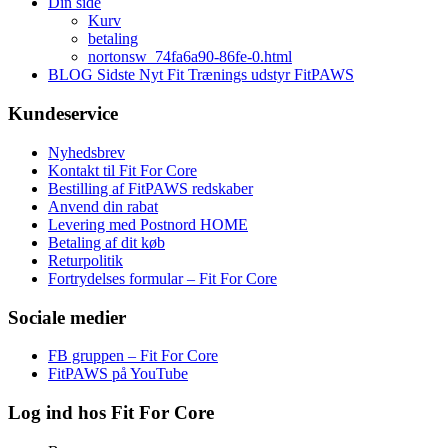
Din side
Kurv
betaling
nortonsw_74fa6a90-86fe-0.html
BLOG Sidste Nyt Fit Trænings udstyr FitPAWS
Kundeservice
Nyhedsbrev
Kontakt til Fit For Core
Bestilling af FitPAWS redskaber
Anvend din rabat
Levering med Postnord HOME
Betaling af dit køb
Returpolitik
Fortrydelses formular – Fit For Core
Sociale medier
FB gruppen – Fit For Core
FitPAWS på YouTube
Log ind hos Fit For Core