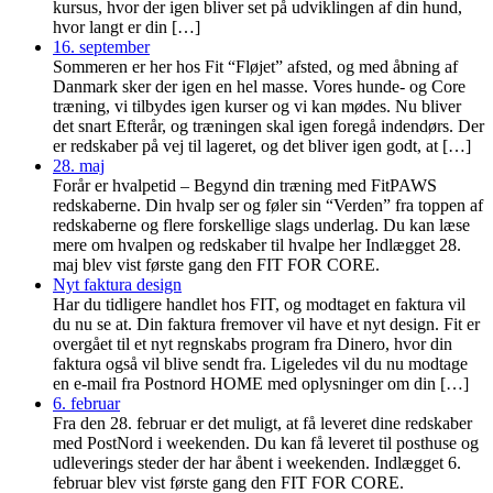
kursus, hvor der igen bliver set på udviklingen af din hund,
hvor langt er din […]
16. september
Sommeren er her hos Fit “Fløjet” afsted, og med åbning af
Danmark sker der igen en hel masse. Vores hunde- og Core
træning, vi tilbydes igen kurser og vi kan mødes. Nu bliver
det snart Efterår, og træningen skal igen foregå indendørs. Der
er redskaber på vej til lageret, og det bliver igen godt, at […]
28. maj
Forår er hvalpetid – Begynd din træning med FitPAWS
redskaberne. Din hvalp ser og føler sin “Verden” fra toppen af
redskaberne og flere forskellige slags underlag. Du kan læse
mere om hvalpen og redskaber til hvalpe her Indlægget 28.
maj blev vist første gang den FIT FOR CORE.
Nyt faktura design
Har du tidligere handlet hos FIT, og modtaget en faktura vil
du nu se at. Din faktura fremover vil have et nyt design. Fit er
overgået til et nyt regnskabs program fra Dinero, hvor din
faktura også vil blive sendt fra. Ligeledes vil du nu modtage
en e-mail fra Postnord HOME med oplysninger om din […]
6. februar
Fra den 28. februar er det muligt, at få leveret dine redskaber
med PostNord i weekenden. Du kan få leveret til posthuse og
udleverings steder der har åbent i weekenden. Indlægget 6.
februar blev vist første gang den FIT FOR CORE.