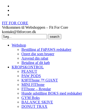
FIT FOR CORE
Velkommen til Webshoppen – Fit For Core
kontakt@fitforcore.dk
Search
for:
Webshop
Bestilling af FitPAWS redskaber
Opret dig som bruger
Anvend din rabat
Betaling af dit køb
KROPSKONTROL
PEANUT
PAW PODS
K9FITbone ™ GIANT
MINI FITbone
FITbone – Regular
Hunde udstilling BOKS med redskaber
GYM Boks
BALANCE SKIVE
DONUT TRAX