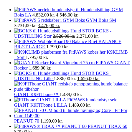
GYM
Boks LA
4.832,00
kr.
4.546,00
kr.
GYM Boks SM
3.731,00
kr.
3.476,00
kr.
BOKS -
UDSTILLING Stor
2.526,00
kr.
2.271,00
kr.
BALANCE
BRÆT LARGE
1.799,00
kr.
K9KLIMB
- Sort
1.795,00
kr.
FitPAWS GIANT
Rocker
1.689,00
kr.
BOKS -
UDSTILLING Lille
1.886,00
kr.
1.656,00
kr.
GIANT K9FITbone ™
1.489,00
kr.
GIANT K9FITbone LILLA
1.489,00
kr.
PEANUT 70
1.199,00
kr.
PEANUT TRAX 60
879,00
kr.