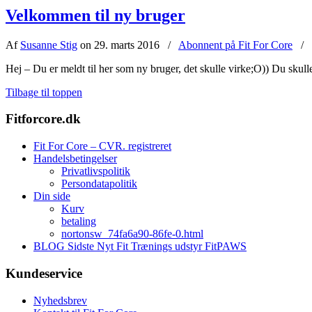
Velkommen til ny bruger
Af
Susanne Stig
on 29. marts 2016
/
Abonnent på Fit For Core
/
Hej – Du er meldt til her som ny bruger, det skulle virke;O)) Du skul
Tilbage til toppen
Fitforcore.dk
Fit For Core – CVR. registreret
Handelsbetingelser
Privatlivspolitik
Persondatapolitik
Din side
Kurv
betaling
nortonsw_74fa6a90-86fe-0.html
BLOG Sidste Nyt Fit Trænings udstyr FitPAWS
Kundeservice
Nyhedsbrev