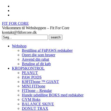
FIT FOR CORE
Velkommen til Webshoppen – Fit For Core
kontakt@fitforcore.dk
Search
for:
Webshop
Bestilling af FitPAWS redskaber
Opret dig som bruger
Anvend din rabat
Betaling af dit køb
KROPSKONTROL
PEANUT
PAW PODS
K9FITbone ™ GIANT
MINI FITbone
FITbone – Regular
Hunde udstilling BOKS med redskaber
GYM Boks
BALANCE SKIVE
DONUT TRAX