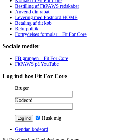
Kontakt til Fit For Core
Bestilling af FitPAWS redskaber
Anvend din rabat
Levering med Postnord HOME
Betaling af dit køb
Returpolitik
Fortrydelses formular – Fit For Core
Sociale medier
FB gruppen – Fit For Core
FitPAWS på YouTube
Log ind hos Fit For Core
Bruger
Kodeord
Husk mig
Gendan kodeord
Fit For Core har © på design og farver