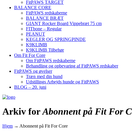
FitPAWS TARGET
BALANCE CORE
FitPAWS redskaberne
BALANCE BRÆT
GIANT Rocker Board Vippebræt 75 cm
FITbone – Regular
PEANUT
KEGLER OG SPRINGPINDE
K9KLIMB
K9KLIMB Tilbehør
Om Fit For Core
Om FitPAWS redskaberne
Behandling og opbevaring af FitPAWS redskaber
FitPAWS og øvelser
Træn med din hund
Udstillings Arbejds hunde og FitPAWS
BLOG – 20. juni
Arkiv for
Abonnent på Fit For C
Hjem
→
Abonnent på Fit For Core