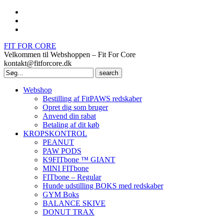
FIT FOR CORE
Velkommen til Webshoppen – Fit For Core
kontakt@fitforcore.dk
Search
for:
Webshop
Bestilling af FitPAWS redskaber
Opret dig som bruger
Anvend din rabat
Betaling af dit køb
KROPSKONTROL
PEANUT
PAW PODS
K9FITbone ™ GIANT
MINI FITbone
FITbone – Regular
Hunde udstilling BOKS med redskaber
GYM Boks
BALANCE SKIVE
DONUT TRAX