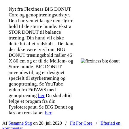
Nyt fra Flexiness BIG DONUT
Core og genoptræningsudstyr.
Den har ventet længe den større
bold til de større hunde. Ekstra
STOR DONUT til balance
træning. Din hund vil elske
dette hit af et redskab – Det kan
der ikke være tvivl om. BIG
DONUT træningsbold måler 45
X 80 cm og er til de Mellem- og
Store hunde. BIG DONUT
anvendes til, og er designet
specielt til styrketræning og
genoptræning. Se YouTube
video fra FitPAWS med
genoptræning
her
Du skal altid
følge et progam fra din
Fysioterepaut. Se BIG Donut og
læs om redskabet
her
Af
Susanne Stig
on 28. juli 2020
/
Fit For Core
/
Efterlad en
kommentar