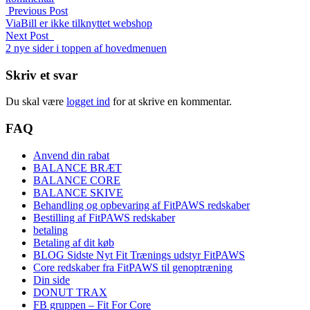
Previous Post
ViaBill er ikke tilknyttet webshop
Next Post
2 nye sider i toppen af hovedmenuen
Skriv et svar
Du skal være
logget ind
for at skrive en kommentar.
FAQ
Anvend din rabat
BALANCE BRÆT
BALANCE CORE
BALANCE SKIVE
Behandling og opbevaring af FitPAWS redskaber
Bestilling af FitPAWS redskaber
betaling
Betaling af dit køb
BLOG Sidste Nyt Fit Trænings udstyr FitPAWS
Core redskaber fra FitPAWS til genoptræning
Din side
DONUT TRAX
FB gruppen – Fit For Core