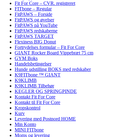
Fit For Core – CVR. registreret
FITbone – Regular
FitPAWS – Forside
FitPAWS og øvelser
FitPAWS på YouTube
FitPAWS redskaberne
FitPAWS TARGET
Flexiness BIG Donut
Fortrydelses formular – Fit For Core
GIANT Rocker Board Vippebræt 75 cm
GYM Boks
Handelsbetingelser
Hunde udstilling BOKS med redskaber
K9FITbone ™ GIANT
K9KLIMB
K9KLIMB Tilbehør
KEGLER OG SPRINGPINDE
Kontakt Fit For Core
Kontakt til Fit For Core
Kropskontrol
Kurv
Levering med Postnord HOME
Min Konto
MINI FITbone
Moms og levering