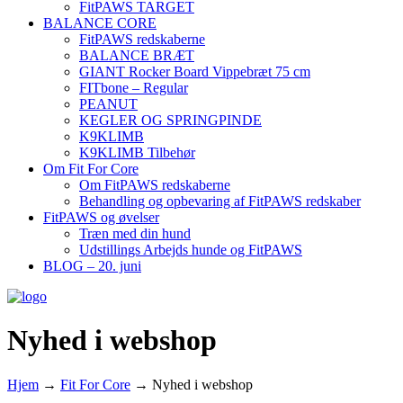
FitPAWS TARGET
BALANCE CORE
FitPAWS redskaberne
BALANCE BRÆT
GIANT Rocker Board Vippebræt 75 cm
FITbone – Regular
PEANUT
KEGLER OG SPRINGPINDE
K9KLIMB
K9KLIMB Tilbehør
Om Fit For Core
Om FitPAWS redskaberne
Behandling og opbevaring af FitPAWS redskaber
FitPAWS og øvelser
Træn med din hund
Udstillings Arbejds hunde og FitPAWS
BLOG – 20. juni
Nyhed i webshop
Hjem
→
Fit For Core
→
Nyhed i webshop