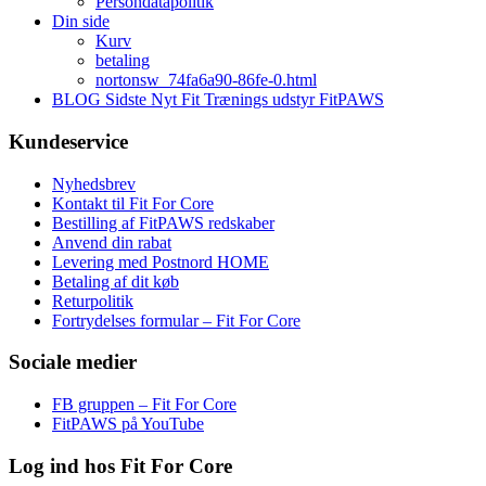
Persondatapolitik
Din side
Kurv
betaling
nortonsw_74fa6a90-86fe-0.html
BLOG Sidste Nyt Fit Trænings udstyr FitPAWS
Kundeservice
Nyhedsbrev
Kontakt til Fit For Core
Bestilling af FitPAWS redskaber
Anvend din rabat
Levering med Postnord HOME
Betaling af dit køb
Returpolitik
Fortrydelses formular – Fit For Core
Sociale medier
FB gruppen – Fit For Core
FitPAWS på YouTube
Log ind hos Fit For Core