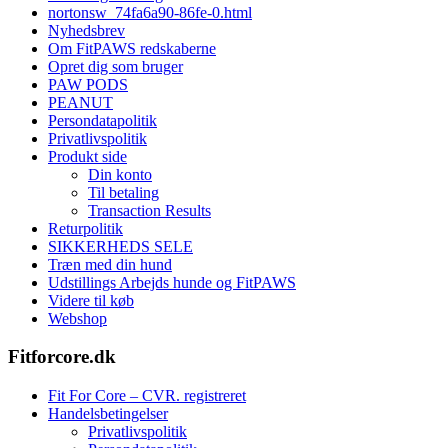
nortonsw_74fa6a90-86fe-0.html
Nyhedsbrev
Om FitPAWS redskaberne
Opret dig som bruger
PAW PODS
PEANUT
Persondatapolitik
Privatlivspolitik
Produkt side
Din konto
Til betaling
Transaction Results
Returpolitik
SIKKERHEDS SELE
Træn med din hund
Udstillings Arbejds hunde og FitPAWS
Videre til køb
Webshop
Fitforcore.dk
Fit For Core – CVR. registreret
Handelsbetingelser
Privatlivspolitik