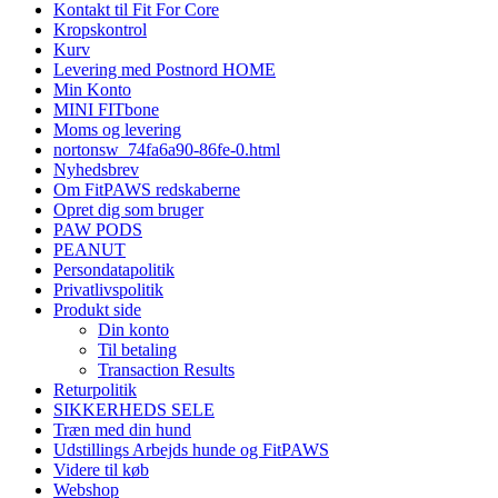
Kontakt til Fit For Core
Kropskontrol
Kurv
Levering med Postnord HOME
Min Konto
MINI FITbone
Moms og levering
nortonsw_74fa6a90-86fe-0.html
Nyhedsbrev
Om FitPAWS redskaberne
Opret dig som bruger
PAW PODS
PEANUT
Persondatapolitik
Privatlivspolitik
Produkt side
Din konto
Til betaling
Transaction Results
Returpolitik
SIKKERHEDS SELE
Træn med din hund
Udstillings Arbejds hunde og FitPAWS
Videre til køb
Webshop