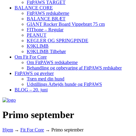
FitPAWS TARGET
BALANCE CORE
FitPAWS redskaberne
BALANCE BRÆT
GIANT Rocker Board Vippebræt 75 cm
FITbone – Regular
PEANUT
KEGLER OG SPRINGPINDE
K9KLIMB
K9KLIMB Tilbehør
Om Fit For Core
Om FitPAWS redskaberne
Behandling og opbevaring af FitPAWS redskaber
FitPAWS og øvelser
Træn med din hund
Udstillings Arbejds hunde og FitPAWS
BLOG – 20. juni
Primo september
Hjem
→
Fit For Core
→
Primo september