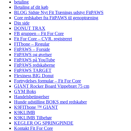
betaling
Betaling af dit køb
BLOG Sidste Nyt Fit Trænings udstyr FitPAWS
Core redskaber fra FitPAWS til genoptræning
Din side
DONUT TRAX
FB gruppen – Fit For Core
Fit For Core – CVR. registreret
FITbone – Regular
FitPAWS – Forside
FitPAWS og øvelser
FitPAWS på YouTube
FitPAWS redskaberne
FitPAWS TARGET
Flexiness BIG Donut
Fortrydelses formular – Fit For Core
GIANT Rocker Board Vippebræt 75 cm
GYM Boks
Handelsbetingelser
Hunde udstilling BOKS med redskaber
K9FITbone ™ GIANT
K9KLIMB
K9KLIMB Tilbehør
KEGLER OG SPRINGPINDE
Kontakt Fit For Core