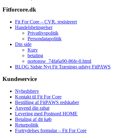
Fitforcore.dk
Fit For Core – CVR. registreret
Handelsbetingelser
Privatlivspolitik
Persondatapolitik
Din side
Kurv
betaling
nortonsw_74fa6a90-86fe-0.html
BLOG Sidste Nyt Fit Trænings udstyr FitPAWS
Kundeservice
Nyhedsbrev
Kontakt til Fit For Core
Bestilling af FitPAWS redskaber
Anvend din rabat
Levering med Postnord HOME
Betaling af dit køb
Returpolitik
Fortrydelses formular – Fit For Core