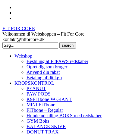
FIT FOR CORE
Velkommen til Webshoppen – Fit For Core
kontakt@fitforcore.dk
Search
for:
Webshop
Bestilling af FitPAWS redskaber
Opret dig som bruger
Anvend din rabat
Betaling af dit køb
KROPSKONTROL
PEANUT
PAW PODS
K9FITbone ™ GIANT
MINI FITbone
FITbone – Regular
Hunde udstilling BOKS med redskaber
GYM Boks
BALANCE SKIVE
DONUT TRAX