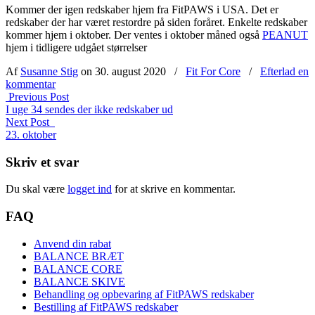
Kommer der igen redskaber hjem fra FitPAWS i USA. Det er
redskaber der har været restordre på siden foråret. Enkelte redskaber
kommer hjem i oktober. Der ventes i oktober måned også
PEANUT
hjem i tidligere udgået størrelser
Af
Susanne Stig
on 30. august 2020
/
Fit For Core
/
Efterlad en
kommentar
Previous Post
I uge 34 sendes der ikke redskaber ud
Next Post
23. oktober
Skriv et svar
Du skal være
logget ind
for at skrive en kommentar.
FAQ
Anvend din rabat
BALANCE BRÆT
BALANCE CORE
BALANCE SKIVE
Behandling og opbevaring af FitPAWS redskaber
Bestilling af FitPAWS redskaber